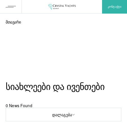
ᲙᲝᲜᲢᲐᲥᲢᲘ
მთავარი
ᲡᲘᲐᲮᲚᲔᲔᲑᲘ ᲓᲐ ᲘᲕᲔᲜᲗᲔᲑᲘ
0 News Found
Დალაგება