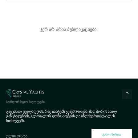
ჯერ არ არის პუბლიკაციები.
ᲡᲐᲘᲜᲤᲝᲠᲛᲐᲪᲘᲝ ᲑᲘᲣᲚᲔᲢᲔᲜᲘ
გაეცანით ყველაფერს, რაც იახტებს უკავშირდება, მათ შორის ახალ
განცხადებებს, გლობალურ ღონისძიებებს და ინდუსტრიის უახლეს
სიახლეებს.
ᲒᲐᲛᲝᲘᲬᲔᲠᲔᲗ